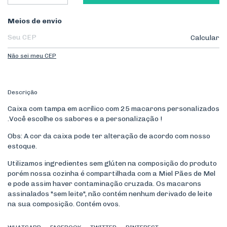
Entregas para o CEP:
Meios de envio
Calcular
Não sei meu CEP
Descrição
Caixa com tampa em acrílico com 25 macarons personalizados
.Você escolhe os sabores e a personalização !
Obs: A cor da caixa pode ter alteração de acordo com nosso
estoque.
Utilizamos ingredientes sem glúten na composição do produto
porém nossa cozinha é compartilhada com a Miel Pães de Mel
e pode assim haver contaminação cruzada. Os macarons
assinalados "sem leite", não contém nenhum derivado de leite
na sua composição. Contém ovos.