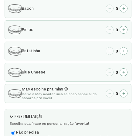
−
+
0
Bacon
−
+
0
Picles
−
+
0
Batatinha
−
+
0
Blue Cheese
May escolhe pra mim! 🎲
−
+
0
Deixe a May montar uma seleção especial de
sabores pra você!
✨ PERSONALIZAÇÃO
Escolha sua frase ou personalização favorita!
Não precisa