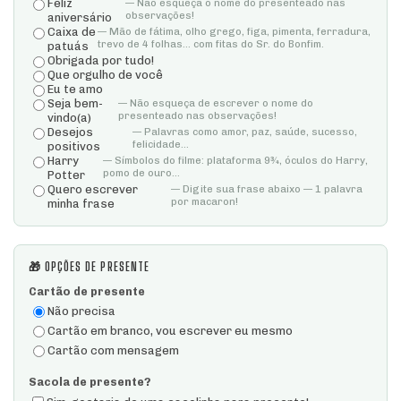
Feliz
— Não esqueça o nome do presenteado nas
observações!
aniversário
Caixa de
— Mão de fátima, olho grego, figa, pimenta, ferradura,
trevo de 4 folhas... com fitas do Sr. do Bonfim.
patuás
Obrigada por tudo!
Que orgulho de você
Eu te amo
Seja bem-
— Não esqueça de escrever o nome do
presenteado nas observações!
vindo(a)
Desejos
— Palavras como amor, paz, saúde, sucesso,
felicidade...
positivos
Harry
— Símbolos do filme: plataforma 9¾, óculos do Harry,
pomo de ouro...
Potter
Quero escrever
— Digite sua frase abaixo — 1 palavra
por macaron!
minha frase
🎁 OPÇÕES DE PRESENTE
Cartão de presente
Não precisa
Cartão em branco, vou escrever eu mesmo
Cartão com mensagem
Sacola de presente?