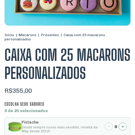
Início
|
Macarons
|
Presentes
|
Caixa com 25 macarons
personalizados
CAIXA COM 25 MACARONS
PERSONALIZADOS
R$355,00
ESCOLHA SEUS SABORES
0 de 25 selecionados
Pistache
−
+
0
Desde sempre nosso mais vendido, receita da
May desde 2012!