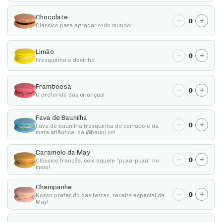
Chocolate
−
+
0
Clássico para agradar todo mundo!
Limão
−
+
0
Fresquinho e docinho.
Framboesa
−
+
0
O preferido das crianças!
Fava de Baunilha
−
+
0
Fava de baunilha fresquinha do cerrado e da
mata atlântica, da @bauni.co!
Caramelo da May
−
+
0
Clássico francês, com aquele "puxa-puxa" no
meio!
Champanhe
−
+
0
Nosso preferido das festas, receita especial da
May!