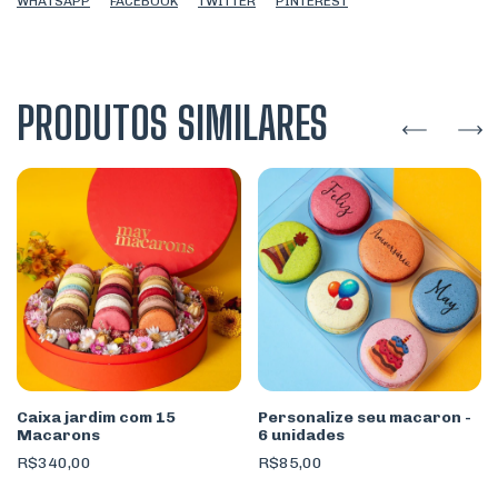
WHATSAPP
FACEBOOK
TWITTER
PINTEREST
PRODUTOS SIMILARES
Caixa jardim com 15
Personalize seu macaron -
Macarons
6 unidades
R$340,00
R$85,00