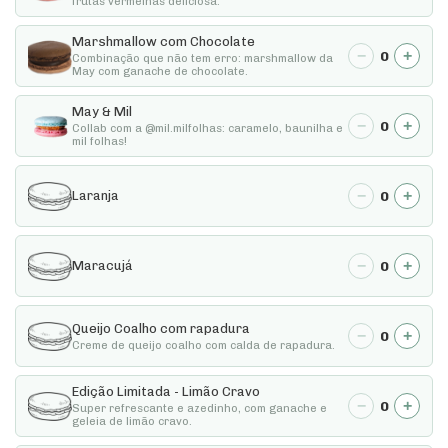
frutas vermelhas deliciosa.
Marshmallow com Chocolate
−
+
0
Combinação que não tem erro: marshmallow da
May com ganache de chocolate.
May & Mil
−
+
0
Collab com a @mil.milfolhas: caramelo, baunilha e
mil folhas!
−
+
0
Laranja
−
+
0
Maracujá
Queijo Coalho com rapadura
−
+
0
Creme de queijo coalho com calda de rapadura.
Edição Limitada - Limão Cravo
−
+
0
Super refrescante e azedinho, com ganache e
geleia de limão cravo.