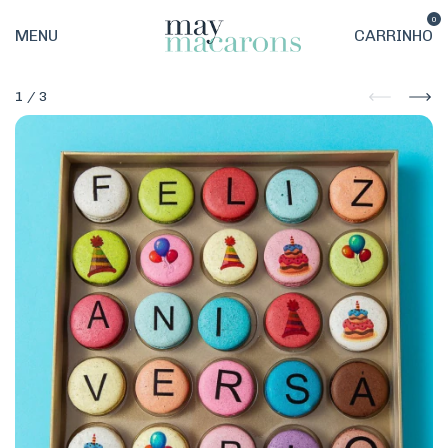
0
MENU
CARRINHO
1
/
3