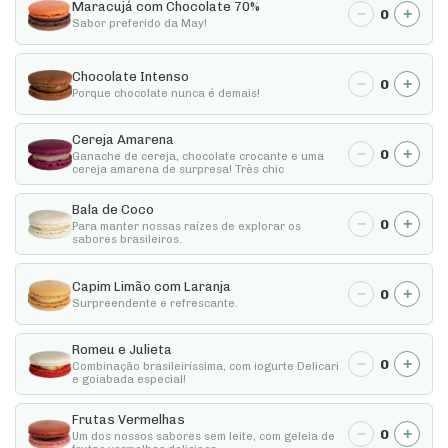
Maracujá com Chocolate 70%
−
+
0
Sabor preferido da May!
Chocolate Intenso
−
+
0
Porque chocolate nunca é demais!
Cereja Amarena
−
+
0
Ganache de cereja, chocolate crocante e uma
cereja amarena de surpresa! Très chic
Bala de Coco
−
+
0
Para manter nossas raízes de explorar os
sabores brasileiros.
Capim Limão com Laranja
−
+
0
Surpreendente e refrescante.
Romeu e Julieta
−
+
0
Combinação brasileiríssima, com iogurte Delicari
e goiabada especial!
Frutas Vermelhas
−
+
0
Um dos nossos sabores sem leite, com geleia de