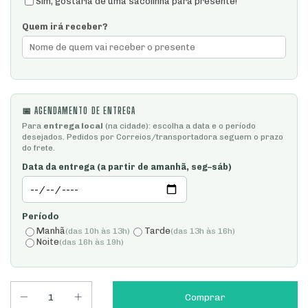
Sim, gostaria de uma sacolinha para presente!
Quem irá receber?
📅 AGENDAMENTO DE ENTREGA
Para
entrega local
(na cidade): escolha a data e o período
desejados. Pedidos por Correios/transportadora seguem o prazo
do frete.
Data da entrega (a partir de amanhã, seg–sáb)
Período
Manhã
Tarde
(das 10h às 13h)
(das 13h às 16h)
Noite
(das 16h às 19h)