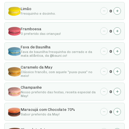
Limão
−
+
0
Fresquinho e docinho.
Framboesa
−
+
0
O preferido das crianças!
Fava de Baunilha
−
+
0
Fava de baunilha fresquinha do cerrado e da
mata atlântica, da @bauni.co!
Caramelo da May
−
+
0
Clássico francês, com aquele "puxa-puxa" no
meio!
Champanhe
−
+
0
Nosso preferido das festas, receita especial da
May!
Maracujá com Chocolate 70%
−
+
0
Sabor preferido da May!