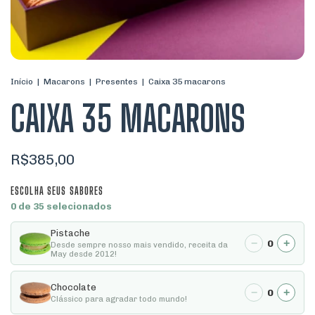
Início
|
Macarons
|
Presentes
|
Caixa 35 macarons
CAIXA 35 MACARONS
R$385,00
ESCOLHA SEUS SABORES
0 de 35 selecionados
Pistache
−
+
0
Desde sempre nosso mais vendido, receita da
May desde 2012!
Chocolate
−
+
0
Clássico para agradar todo mundo!