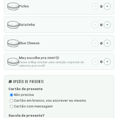
−
+
0
Picles
−
+
0
Batatinha
−
+
0
Blue Cheese
May escolhe pra mim! 🎲
−
+
0
Deixe a May montar uma seleção especial de
sabores pra você!
🎁 OPÇÕES DE PRESENTE
Cartão de presente
Não precisa
Cartão em branco, vou escrever eu mesmo
Cartão com mensagem
Sacola de presente?