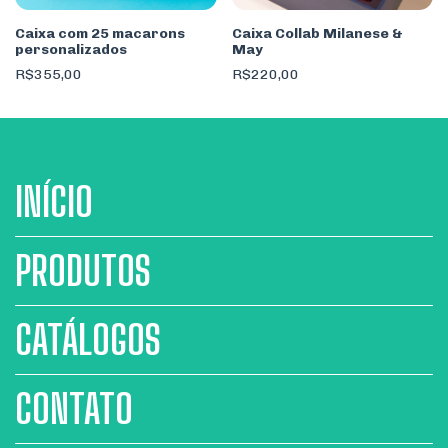
Caixa com 25 macarons
Caixa Collab Milanese &
personalizados
May
R$355,00
R$220,00
INÍCIO
PRODUTOS
CATÁLOGOS
CONTATO