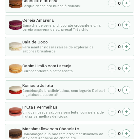
Chocolate Intenso
−
+
0
Porque chocolate nunca é demais!
Cereja Amarena
−
+
0
Ganache de cereja, chocolate crocante e uma
cereja amarena de surpresa! Très chic
Bala de Coco
−
+
0
Para manter nossas raízes de explorar os
sabores brasileiros.
Capim Limão com Laranja
−
+
0
Surpreendente e refrescante.
Romeu e Julieta
−
+
0
Combinação brasileiríssima, com iogurte Delicari
e goiabada especial!
Frutas Vermelhas
−
+
0
Um dos nossos sabores sem leite, com geleia de
frutas vermelhas deliciosa.
Marshmallow com Chocolate
−
+
0
Combinação que não tem erro: marshmallow da
May com ganache de chocolate.