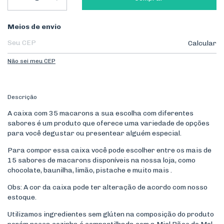
Entregas para o CEP:
Meios de envio
Calcular
Não sei meu CEP
Descrição
A caixa com 35 macarons a sua escolha com diferentes
sabores é um produto que oferece uma variedade de opções
para você degustar ou presentear alguém especial.
Para compor essa caixa você pode escolher entre os mais de
15 sabores de macarons disponíveis na nossa loja, como
chocolate, baunilha, limão, pistache e muito mais .
Obs: A cor da caixa pode ter alteração de acordo com nosso
estoque.
Utilizamos ingredientes sem glúten na composição do produto