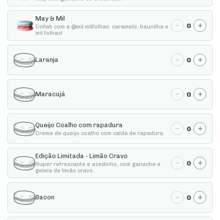
May & Mil
−
+
0
Collab com a @mil.milfolhas: caramelo, baunilha e
mil folhas!
−
+
0
Laranja
−
+
0
Maracujá
Queijo Coalho com rapadura
−
+
0
Creme de queijo coalho com calda de rapadura.
Edição Limitada - Limão Cravo
−
+
0
Super refrescante e azedinho, com ganache e
geleia de limão cravo.
−
+
0
Bacon