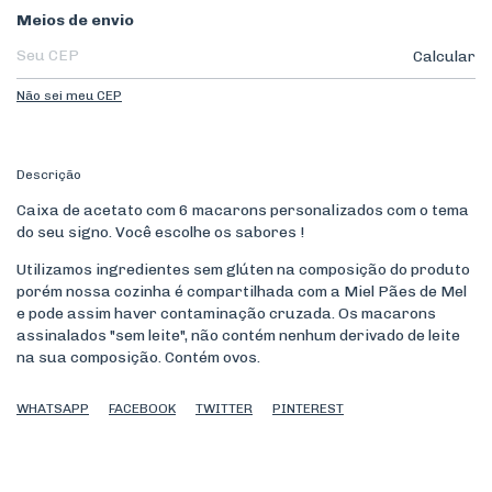
Entregas para o CEP:
Meios de envio
Calcular
Não sei meu CEP
Descrição
Caixa de acetato com 6 macarons personalizados com o tema
do seu signo. Você escolhe os sabores !
Utilizamos ingredientes sem glúten na composição do produto
porém nossa cozinha é compartilhada com a Miel Pães de Mel
e pode assim haver contaminação cruzada. Os macarons
assinalados "sem leite", não contém nenhum derivado de leite
na sua composição. Contém ovos.
WHATSAPP
FACEBOOK
TWITTER
PINTEREST