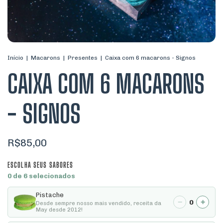
Início
|
Macarons
|
Presentes
|
Caixa com 6 macarons - Signos
CAIXA COM 6 MACARONS
- SIGNOS
R$85,00
ESCOLHA SEUS SABORES
0 de 6 selecionados
Pistache
−
+
0
Desde sempre nosso mais vendido, receita da
May desde 2012!