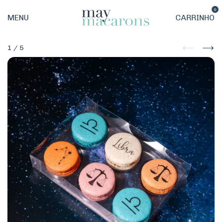
0
MENU
CARRINHO
1
/
5