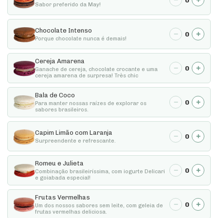
0
Sabor preferido da May!
Chocolate Intenso
−
+
0
Porque chocolate nunca é demais!
Cereja Amarena
−
+
0
Ganache de cereja, chocolate crocante e uma
cereja amarena de surpresa! Très chic
Bala de Coco
−
+
0
Para manter nossas raízes de explorar os
sabores brasileiros.
Capim Limão com Laranja
−
+
0
Surpreendente e refrescante.
Romeu e Julieta
−
+
0
Combinação brasileiríssima, com iogurte Delicari
e goiabada especial!
Frutas Vermelhas
−
+
0
Um dos nossos sabores sem leite, com geleia de
frutas vermelhas deliciosa.