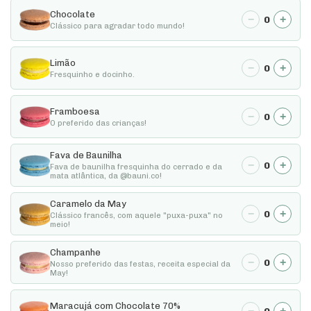
Chocolate
−
+
0
Clássico para agradar todo mundo!
Limão
−
+
0
Fresquinho e docinho.
Framboesa
−
+
0
O preferido das crianças!
Fava de Baunilha
−
+
0
Fava de baunilha fresquinha do cerrado e da
mata atlântica, da @bauni.co!
Caramelo da May
−
+
0
Clássico francês, com aquele "puxa-puxa" no
meio!
Champanhe
−
+
0
Nosso preferido das festas, receita especial da
May!
Maracujá com Chocolate 70%
−
+