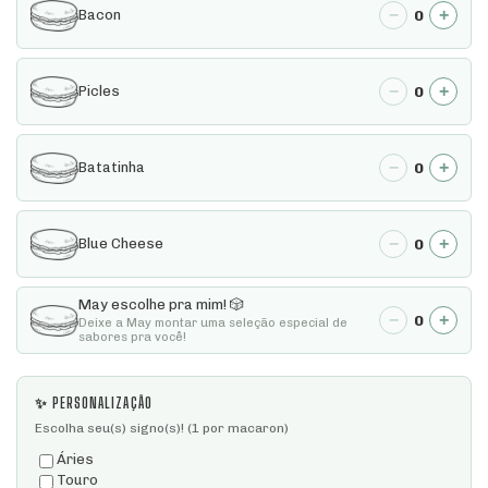
−
+
0
Bacon
−
+
0
Picles
−
+
0
Batatinha
−
+
0
Blue Cheese
May escolhe pra mim! 🎲
−
+
0
Deixe a May montar uma seleção especial de
sabores pra você!
✨ PERSONALIZAÇÃO
Escolha seu(s) signo(s)! (1 por macaron)
Áries
Touro