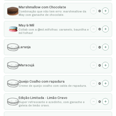
Marshmallow com Chocolate
−
+
0
Combinação que não tem erro: marshmallow da
May com ganache de chocolate.
May & Mil
−
+
0
Collab com a @mil.milfolhas: caramelo, baunilha e
mil folhas!
−
+
0
Laranja
−
+
0
Maracujá
Queijo Coalho com rapadura
−
+
0
Creme de queijo coalho com calda de rapadura.
Edição Limitada - Limão Cravo
−
+
0
Super refrescante e azedinho, com ganache e
geleia de limão cravo.