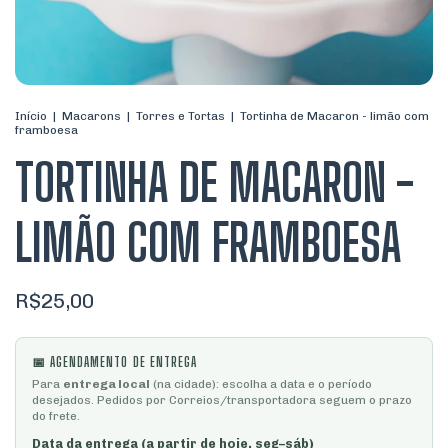
Início
|
Macarons
|
Torres e Tortas
|
Tortinha de Macaron - limão com
framboesa
TORTINHA DE MACARON -
LIMÃO COM FRAMBOESA
R$25,00
📅 AGENDAMENTO DE ENTREGA
Para
entrega local
(na cidade): escolha a data e o período
desejados. Pedidos por Correios/transportadora seguem o prazo
do frete.
Data da entrega (a partir de hoje, seg–sáb)