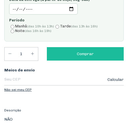
Período
Manhã
Tarde
(das 10h às 13h)
(das 13h às 16h)
Noite
(das 16h às 19h)
Entregas para o CEP:
Meios de envio
Calcular
Não sei meu CEP
Descrição
NÃO