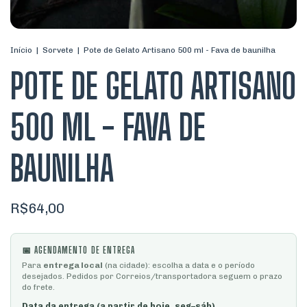
Início
|
Sorvete
|
Pote de Gelato Artisano 500 ml - Fava de baunilha
POTE DE GELATO ARTISANO
500 ML - FAVA DE
BAUNILHA
R$64,00
📅 AGENDAMENTO DE ENTREGA
Para
entrega local
(na cidade): escolha a data e o período
desejados. Pedidos por Correios/transportadora seguem o prazo
do frete.
Data da entrega (a partir de hoje, seg–sáb)