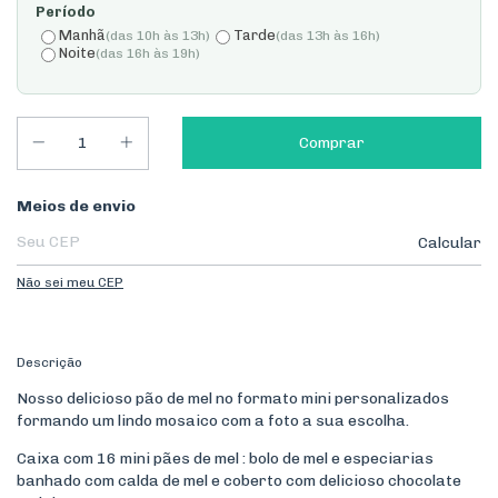
Período
Manhã
Tarde
(das 10h às 13h)
(das 13h às 16h)
Noite
(das 16h às 19h)
Entregas para o CEP:
Meios de envio
Calcular
Não sei meu CEP
Descrição
Nosso delicioso pão de mel no formato mini personalizados
formando um lindo mosaico com a foto a sua escolha.
Caixa com 16 mini pães de mel : bolo de mel e especiarias
banhado com calda de mel e coberto com delicioso chocolate